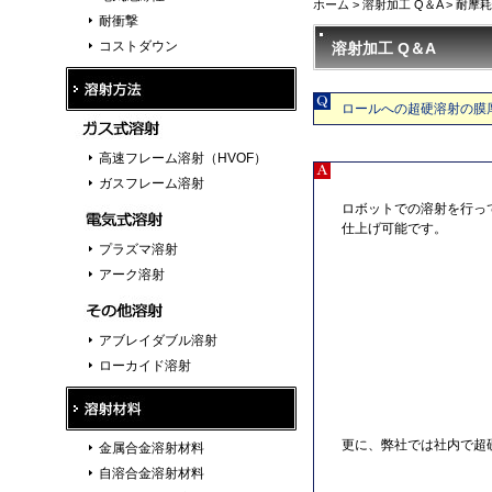
ホーム
>
溶射加工 Q＆A
>
耐摩耗
耐衝撃
コストダウン
溶射加工 Q＆A
ロールへの超硬溶射の膜
高速フレーム溶射（HVOF）
ガスフレーム溶射
ロボットでの溶射を行っ
仕上げ可能です。
プラズマ溶射
アーク溶射
アブレイダブル溶射
ローカイド溶射
更に、弊社では社内で超
金属合金溶射材料
自溶合金溶射材料