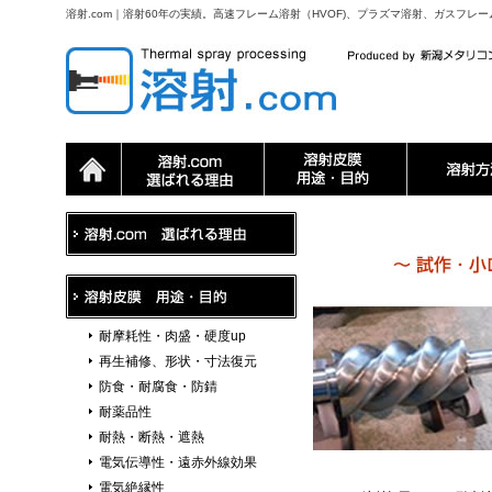
溶射.com｜溶射60年の実績。高速フレーム溶射（HVOF)、プラズマ溶射、ガスフレ
耐摩耗性・肉盛・硬度up
再生補修、形状・寸法復元
防食・耐腐食・防錆
耐薬品性
耐熱・断熱・遮熱
電気伝導性・遠赤外線効果
電気絶縁性