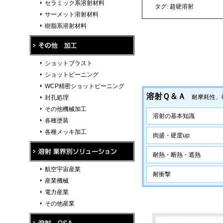
セラミック系溶射材料
タグ:
超硬溶射
サーメット溶射材料
樹脂系溶射材料
ショットブラスト
ショットピーニング
WCP精密ショットピーニング
溶射Ｑ＆Ａ
耐摩耗性、硬
封孔処理
その他機械加工
溶射の基本知識
各種塗装
各種メッキ加工
肉盛・硬度up
耐熱・断熱・遮熱
航空宇宙産業
耐衝撃
産業機械
電力産業
その他産業