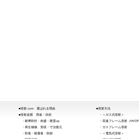
溶射.com 選ばれる理由
溶射方法
溶射皮膜 用途・目的
＜ガス式溶射＞
耐摩耗性・肉盛・硬度up
高速フレーム溶射（HVO
再生補修、形状・寸法復元
ガスフレーム溶射
防食・耐腐食・防錆
＜電気式溶射＞