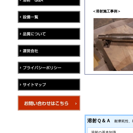
＜溶射施工事例＞
溶射Ｑ＆Ａ
耐摩耗性、硬
溶射の基本知識