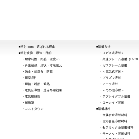
溶射.com 選ばれる理由
溶射方法
溶射皮膜 用途・目的
＜ガス式溶射＞
耐摩耗性・肉盛・硬度up
高速フレーム溶射（HVO
再生補修、形状・寸法復元
ガスフレーム溶射
防食・耐腐食・防錆
＜電気式溶射＞
耐薬品性
プラズマ溶射
耐熱・断熱・遮熱
アーク溶射
電気伝導性・遠赤外線効果
＜その他溶射＞
電気絶縁性
アブレイダブル溶射
耐衝撃
ローカイド溶射
コストダウン
溶射材料
金属合金溶射材料
自溶合金溶射材料
セラミック系溶射材料
サーメット溶射材料