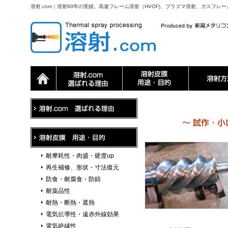
溶射.com｜溶射60年の実績。高速フレーム溶射（HVOF)、プラズマ溶射、ガスフレ
耐摩耗性・肉盛・硬度up
再生補修、形状・寸法復元
防食・耐腐食・防錆
耐薬品性
耐熱・断熱・遮熱
電気伝導性・遠赤外線効果
電気絶縁性