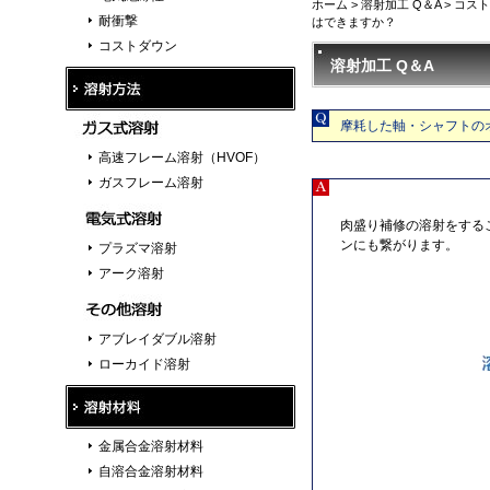
ホーム
>
溶射加工 Q＆A
>
コスト
耐衝撃
はできますか？
コストダウン
溶射加工 Q＆A
摩耗した軸・シャフトの
高速フレーム溶射（HVOF）
ガスフレーム溶射
肉盛り補修の溶射をする
ンにも繋がります。
プラズマ溶射
アーク溶射
アブレイダブル溶射
ローカイド溶射
金属合金溶射材料
自溶合金溶射材料